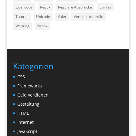
Quellcode
RegEx
Reguläre Ausdrücke
Sprites
Tutorial
Unicode
Valet
Versionskontrolle
Wirkung
Zanox
Kategorien
CSS
Frameworks
Geld verdienen
Gestaltung
HTML
Internet
JavaScript