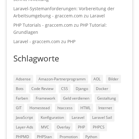
Laravel-Systemanforderungen: Vorbereitung der
Arbeitsumgebung - graccem.com
zu
Laravel
PHP Tutorials - graccem.com
zu
PHP Tutorial:
Grundlagen
Laravel - graccem.com
zu
PHP
Schlagworte
Adsense
Amazon-Partnerprogramm
AOL
Bilder
Bots
Code Review
CSS
Django
Docker
Farben
Framework
Geld verdienen
Gestaltung
GIT
Homestead
htaccess
HTML
Internet
JavaScript
Konfiguration
Laravel
Laravel Sail
Layer-Ads
MVC
Overlay
PHP
PHPCS
PHPMD
PHPStan
Promotion
Python