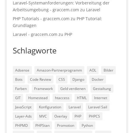
Laravel-Systemanforderungen: Vorbereitung der
Arbeitsumgebung - graccem.com
zu
Laravel
PHP Tutorials - graccem.com
zu
PHP Tutorial:
Grundlagen
Laravel - graccem.com
zu
PHP
Schlagworte
Adsense
Amazon-Partnerprogramm
AOL
Bilder
Bots
Code Review
CSS
Django
Docker
Farben
Framework
Geld verdienen
Gestaltung
GIT
Homestead
htaccess
HTML
Internet
JavaScript
Konfiguration
Laravel
Laravel Sail
Layer-Ads
MVC
Overlay
PHP
PHPCS
PHPMD
PHPStan
Promotion
Python