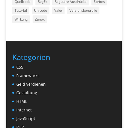
Quellcode
RegEx
Reguläre Ausdrücke
Sprites
Tutorial
Unicode
Valet
Versionskontrolle
Wirkung
Zanox
Kategorien
CSS
Frameworks
Geld verdienen
Gestaltung
HTML
Internet
JavaScript
PHP