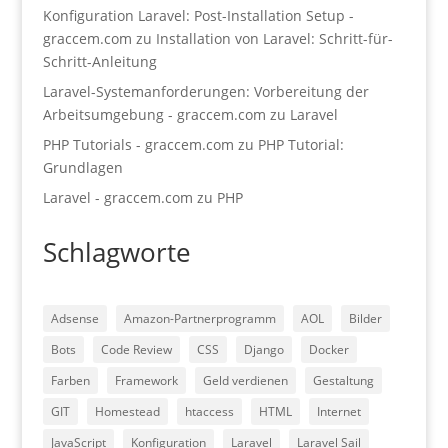
Konfiguration Laravel: Post-Installation Setup -
graccem.com
zu
Installation von Laravel: Schritt-für-
Schritt-Anleitung
Laravel-Systemanforderungen: Vorbereitung der
Arbeitsumgebung - graccem.com
zu
Laravel
PHP Tutorials - graccem.com
zu
PHP Tutorial:
Grundlagen
Laravel - graccem.com
zu
PHP
Schlagworte
Adsense
Amazon-Partnerprogramm
AOL
Bilder
Bots
Code Review
CSS
Django
Docker
Farben
Framework
Geld verdienen
Gestaltung
GIT
Homestead
htaccess
HTML
Internet
JavaScript
Konfiguration
Laravel
Laravel Sail