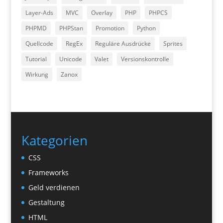
Layer-Ads
MVC
Overlay
PHP
PHPCS
PHPMD
PHPStan
Promotion
Python
Quellcode
RegEx
Reguläre Ausdrücke
Sprites
Tutorial
Unicode
Valet
Versionskontrolle
Wirkung
Zanox
Kategorien
CSS
Frameworks
Geld verdienen
Gestaltung
HTML